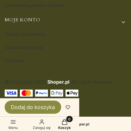
Ustawienia plików cookies
MOJE KONTO
Twoje zamówienia
Ustawienia konta
Ulubione
© Copyright 2025
Shoper.pl
. All rights reserved.
POLSKI
ZŁ
Dodaj do koszyka
Produkty w koszyku: 0. Zobacz 
Sklep internetowy
Shoper.pl
Menu
Zaloguj się
Koszyk