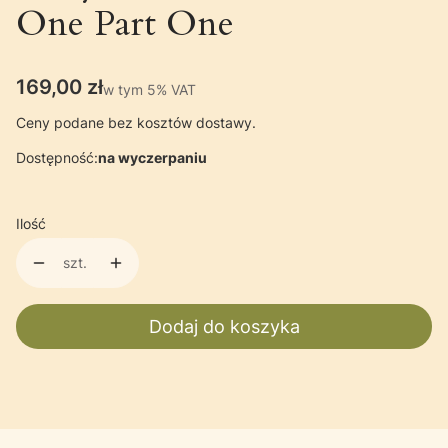
One Part One
Cena
169,00 zł
w tym 5% VAT
w tym
5%
VAT
Ceny podane bez kosztów dostawy.
Dostępność:
na wyczerpaniu
Ilość
szt.
Dodaj do koszyka