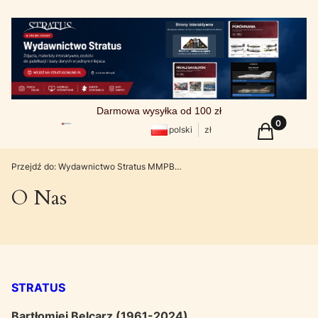
Darmowa wysyłka od 100 zł
Produkty w
Koszyk
polski
zł
Przejdź do:
Wydawnictwo Stratus MMPBooks
O Nas
STRATUS
Bartłomiej Belcarz (1961-2024)