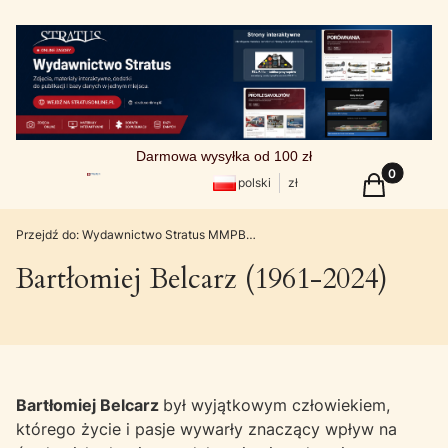
Darmowa wysyłka od 100 zł
Produkty w
Koszyk
polski
zł
Przejdź do:
Wydawnictwo Stratus MMPBooks
Bartłomiej Belcarz (1961-2024)
Bartłomiej Belcarz
był wyjątkowym człowiekiem,
którego życie i pasje wywarły znaczący wpływ na