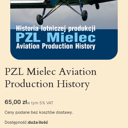
PZL Mielec Aviation
Production History
Cena
65,00 zł
w tym 5% VAT
w tym
5%
VAT
Ceny podane bez kosztów dostawy.
Dostępność:
duża ilość