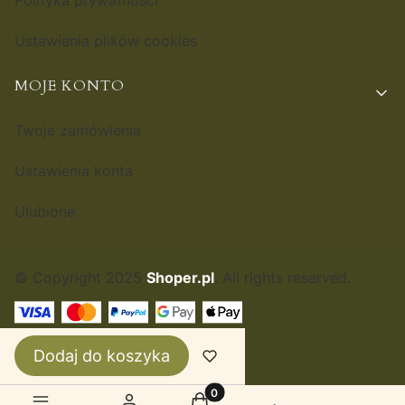
Polityka prywatności
Ustawienia plików cookies
MOJE KONTO
Twoje zamówienia
Ustawienia konta
Ulubione
© Copyright 2025
Shoper.pl
. All rights reserved.
POLSKI
ZŁ
Dodaj do koszyka
Produkty w koszyku: 0. Zobacz 