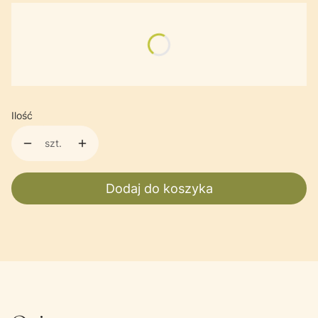
Wybierz wariant produktu:
Poszczególne warianty mogą różnić się ceną
Produkt gratisowy
(-10000000000%)
Opcjonalne
Ilość
szt.
Dodaj do koszyka