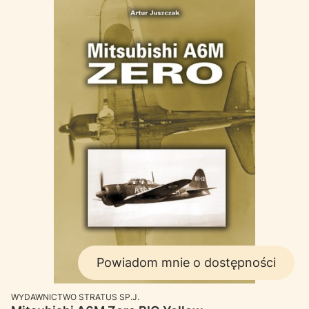
Powiadom mnie o dostępności
PRODUCENT
WYDAWNICTWO STRATUS SP.J.