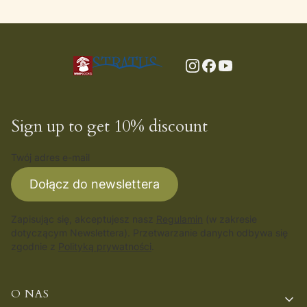
Sign up to get 10% discount
Twój adres e-mail
Dołącz do newslettera
Zapisując się, akceptujesz nasz
Regulamin
(w zakresie
dotyczącym Newslettera). Przetwarzanie danych odbywa się
zgodnie z
Polityką prywatności
.
Linki w stopce
O NAS