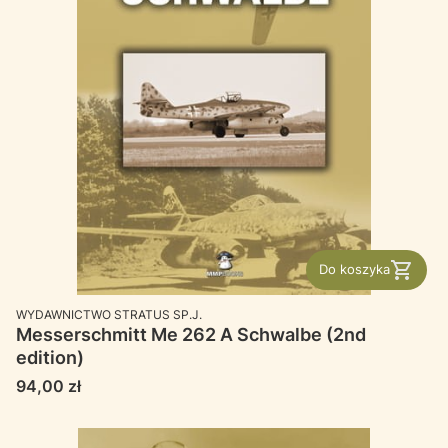
Do koszyka
PRODUCENT
WYDAWNICTWO STRATUS SP.J.
Messerschmitt Me 262 A Schwalbe (2nd
edition)
Cena
94,00 zł