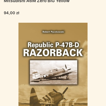
Mitsubishi A6M Zero BIG Yellow
Cena
94,00 zł