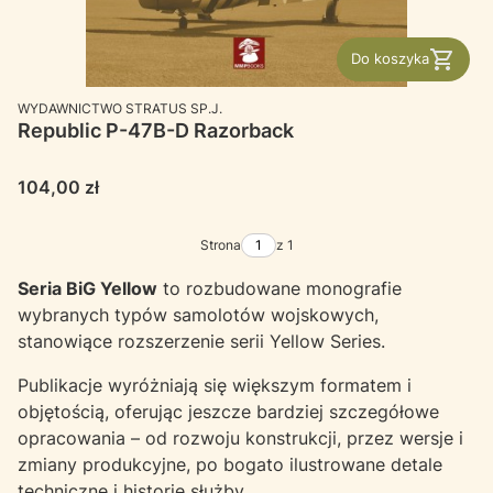
Do koszyka
PRODUCENT
WYDAWNICTWO STRATUS SP.J.
Republic P-47B-D Razorback
Cena
104,00 zł
Strona
z 1
Seria BiG Yellow
to rozbudowane monografie
wybranych typów samolotów wojskowych,
stanowiące rozszerzenie serii Yellow Series.
Publikacje wyróżniają się większym formatem i
objętością, oferując jeszcze bardziej szczegółowe
opracowania – od rozwoju konstrukcji, przez wersje i
zmiany produkcyjne, po bogato ilustrowane detale
techniczne i historię służby.