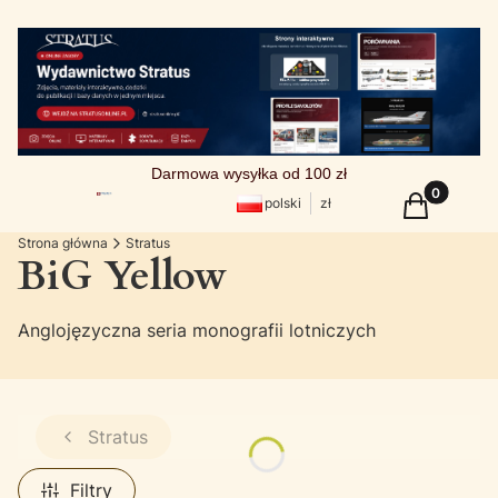
Darmowa wysyłka od 100 zł
Produkty w
Koszyk
polski
zł
Strona główna
Stratus
BiG Yellow
Anglojęzyczna seria monografii lotniczych
Stratus
Filtry