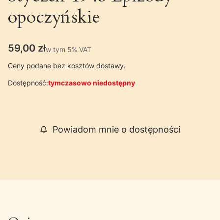
opoczyńskie
Cena
59,00 zł
w tym 5% VAT
w tym
5%
VAT
Ceny podane bez kosztów dostawy.
Dostępność:
tymczasowo niedostępny
Powiadom mnie o dostępności