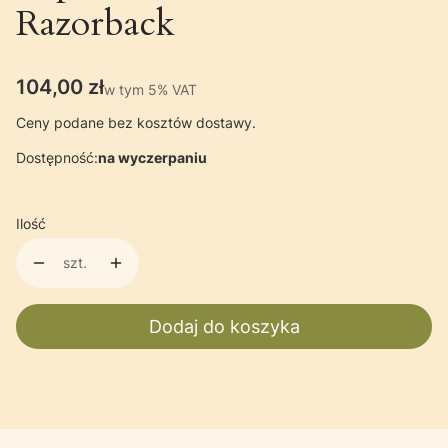
Razorback
Cena
104,00 zł
w tym 5% VAT
w tym
5%
VAT
Ceny podane bez kosztów dostawy.
Dostępność:
na wyczerpaniu
Ilość
szt.
Dodaj do koszyka