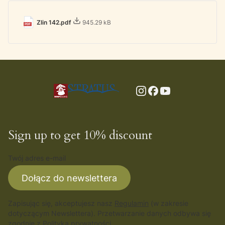
Zlin 142.pdf
945.29 kB
Sign up to get 10% discount
Twój adres e-mail
Dołącz do newslettera
Zapisując się, akceptujesz nasz
Regulamin
(w zakresie
dotyczącym Newslettera). Przetwarzanie danych odbywa się
zgodnie z
Polityką prywatności
.