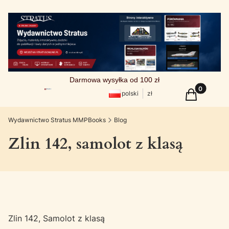
Darmowa wysyłka od 100 zł
Produkty w
Koszyk
polski
zł
Wydawnictwo Stratus MMPBooks
Blog
Zlin 142, samolot z klasą
Zlin 142, Samolot z klasą