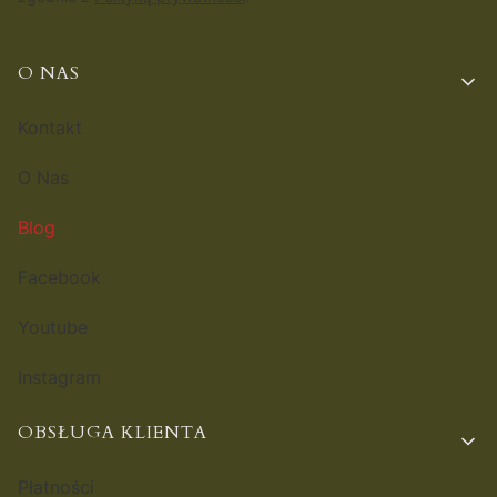
Linki w stopce
O NAS
Kontakt
O Nas
Blog
Facebook
Youtube
Instagram
OBSŁUGA KLIENTA
Płatności